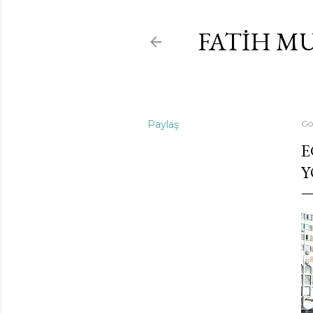
FATIH M
Paylaş
Gö
E
Y