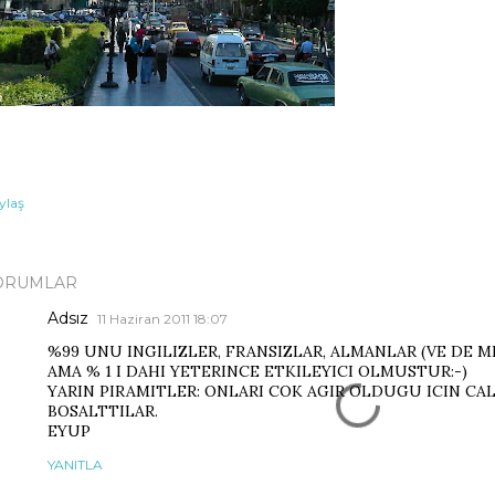
ylaş
ORUMLAR
Adsız
11 Haziran 2011 18:07
%99 UNU INGILIZLER, FRANSIZLAR, ALMANLAR (VE DE MI
AMA % 1 I DAHI YETERINCE ETKILEYICI OLMUSTUR:-)
YARIN PIRAMITLER: ONLARI COK AGIR OLDUGU ICIN CAL
BOSALTTILAR.
EYUP
YANITLA