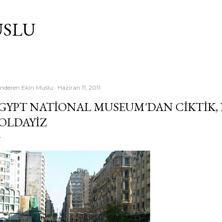
Ana içeriğe atla
USLU
nderen
Ekin Muslu
Haziran 11, 2011
GYPT NATIONAL MUSEUM'DAN CIKTIK, 
OLDAYIZ