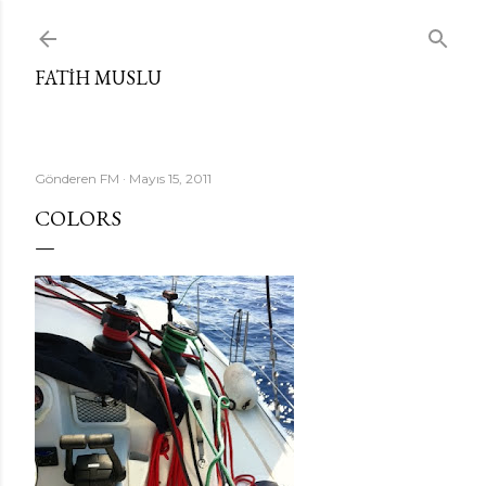
Ana içeriğe atla
FATIH MUSLU
Gönderen
FM
Mayıs 15, 2011
COLORS