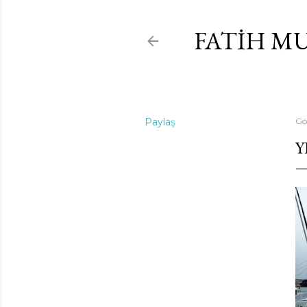
FATIH M
Paylaş
Gö
Y