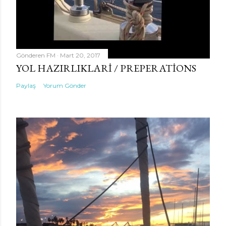
e
r
Gönderen
FM
Mart 20, 2017
YOL HAZIRLIKLARI / PREPERATIONS
Paylaş
Yorum Gönder